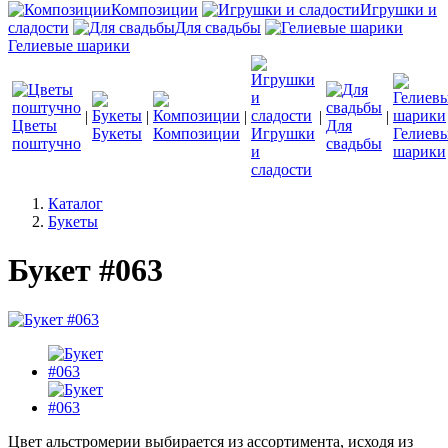
Композиции
Игрушки и
сладости
Для свадьбы
Гелиевые шарики
|
|
|
|
|
Цветы
Для
Букеты
Композиции
Игрушки
Гелиев
поштучно
свадьбы
и
шарики
сладости
Каталог
Букеты
Букет #063
Цвет альстромерии выбирается из ассортимента, исходя из